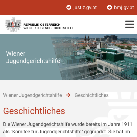
Zur
Zum
Zum
justiz.gv.at
bmj.gv.at
Hauptnavigation
Inhalt
Untermenü
[1]
[2]
[3]
REPUBLIK ÖSTERREICH
WIENER JUGENDGERICHTSHILFE
Wiener
Jugendgerichtshilfe
Wiener Jugendgerichtshilfe
Geschichtliches
Geschichtliches
Die Wiener Jugendgerichtshilfe wurde bereits im Jahre 1911
als "Komitee für Jugendgerichtshilfe" gegründet. Sie hat im