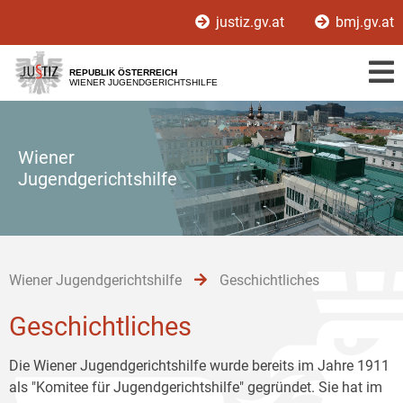
Zur
Zum
Zum
justiz.gv.at
bmj.gv.at
Hauptnavigation
Inhalt
Untermenü
[1]
[2]
[3]
REPUBLIK ÖSTERREICH
WIENER JUGENDGERICHTSHILFE
Wiener
Jugendgerichtshilfe
Wiener Jugendgerichtshilfe
Geschichtliches
Geschichtliches
Die Wiener Jugendgerichtshilfe wurde bereits im Jahre 1911
als "Komitee für Jugendgerichtshilfe" gegründet. Sie hat im