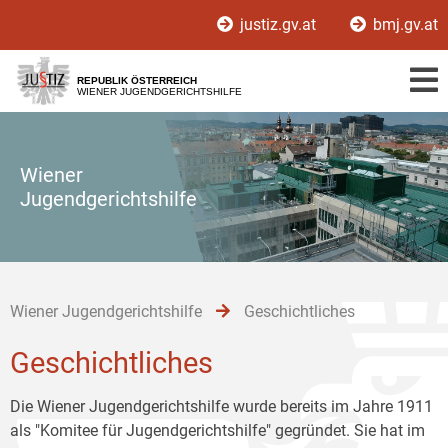
Zur
Zum
Zum
justiz.gv.at
bmj.gv.at
Hauptnavigation
Inhalt
Untermenü
[1]
[2]
[3]
REPUBLIK ÖSTERREICH
WIENER JUGENDGERICHTSHILFE
Wiener
Jugendgerichtshilfe
Wiener Jugendgerichtshilfe
Geschichtliches
Geschichtliches
Die Wiener Jugendgerichtshilfe wurde bereits im Jahre 1911
als "Komitee für Jugendgerichtshilfe" gegründet. Sie hat im