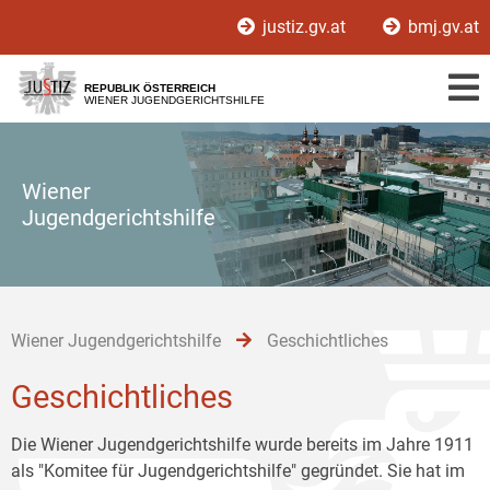
Zur
Zum
Zum
justiz.gv.at
bmj.gv.at
Hauptnavigation
Inhalt
Untermenü
[1]
[2]
[3]
REPUBLIK ÖSTERREICH
WIENER JUGENDGERICHTSHILFE
Wiener
Jugendgerichtshilfe
Wiener Jugendgerichtshilfe
Geschichtliches
Geschichtliches
Die Wiener Jugendgerichtshilfe wurde bereits im Jahre 1911
als "Komitee für Jugendgerichtshilfe" gegründet. Sie hat im