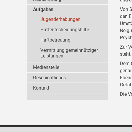
Von S
Aufgaben
den E
Jugenderhebungen
Umstä
Haftentscheidungshilfe
Neigu
Psych
Haftbetreuung
Zur V
Vermittlung gemeinnütziger
steht
Leistungen
Dem G
Medienstelle
genau
Geschichtliches
Ebens
Gefah
Kontakt
Die V