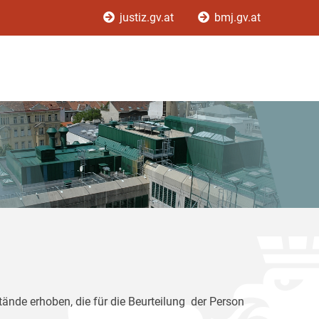
justiz.gv.at
bmj.gv.at
ände erhoben, die für die Beurteilung der Person