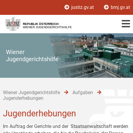
Zur
Zum
Zum
justiz.gv.at
bmj.gv.at
Hauptnavigation
Inhalt
Untermenü
[1]
[2]
[3]
REPUBLIK ÖSTERREICH
WIENER JUGENDGERICHTSHILFE
Wiener
Jugendgerichtshilfe
Wiener Jugendgerichtshilfe
Aufgaben
Jugenderhebungen
Jugenderhebungen
Im Auftrag der Gerichte und der Staatsanwaltschaft werden