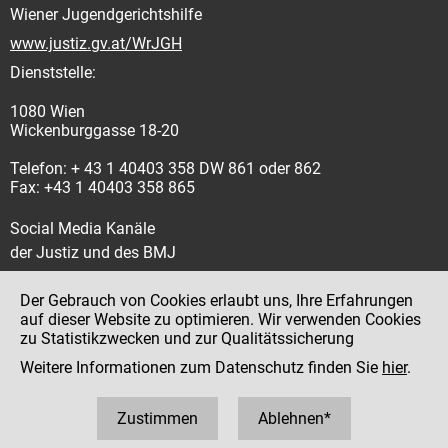
Wiener Jugendgerichtshilfe
www.justiz.gv.at/WrJGH
Dienststelle:
1080 Wien
Wickenburggasse 18-20
Telefon: + 43 1 40403 358 DW 861 oder 862
Fax: +43 1 40403 358 865
Social Media Kanäle
der Justiz und des BMJ
Der Gebrauch von Cookies erlaubt uns, Ihre Erfahrungen
auf dieser Website zu optimieren. Wir verwenden Cookies
zu Statistikzwecken und zur Qualitätssicherung
Impressum
Weitere Informationen zum Datenschutz finden Sie
hier
.
Datenschutz
Barrierefreiheit
Zustimmen
Ablehnen*
Hinweisgeber:innenplattform (für Mitarbeiter:innen)