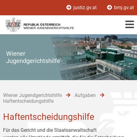
Zur
Zum
Zum
justiz.gv.at
bmj.gv.at
Hauptnavigation
Inhalt
Untermenü
[1]
[2]
[3]
REPUBLIK ÖSTERREICH
WIENER JUGENDGERICHTSHILFE
Wiener
Jugendgerichtshilfe
Wiener Jugendgerichtshilfe
Aufgaben
Haftentscheidungshilfe
Haftentscheidungshilfe
Für das Gericht und die Staatsanwaltschaft