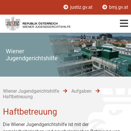
Zur
Zum
Zum
justiz.gv.at
bmj.gv.at
Hauptnavigation
Inhalt
Untermenü
[1]
[2]
[3]
REPUBLIK ÖSTERREICH
WIENER JUGENDGERICHTSHILFE
Wiener
Jugendgerichtshilfe
Wiener Jugendgerichtshilfe
Aufgaben
Haftbetreuung
Haftbetreuung
Die Wiener Jugendgerichtshilfe ist mit der