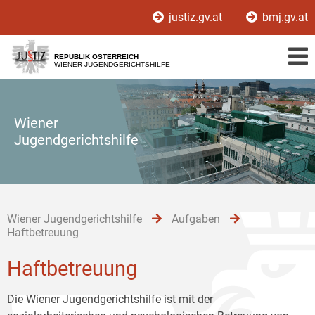
Zur
Zum
Zum
justiz.gv.at
bmj.gv.at
Hauptnavigation
Inhalt
Untermenü
[1]
[2]
[3]
REPUBLIK ÖSTERREICH
WIENER JUGENDGERICHTSHILFE
Wiener
Jugendgerichtshilfe
Wiener Jugendgerichtshilfe
Aufgaben
Haftbetreuung
Haftbetreuung
Die Wiener Jugendgerichtshilfe ist mit der