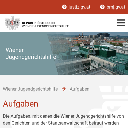
Zur
Zum
Zum
justiz.gv.at
bmj.gv.at
Hauptnavigation
Inhalt
Untermenü
[1]
[2]
[3]
REPUBLIK ÖSTERREICH
WIENER JUGENDGERICHTSHILFE
Wiener
Jugendgerichtshilfe
Wiener Jugendgerichtshilfe
Aufgaben
Aufgaben
Die Aufgaben, mit denen die Wiener Jugendgerichtshilfe von
den Gerichten und der Staatsanwaltschaft betraut werden