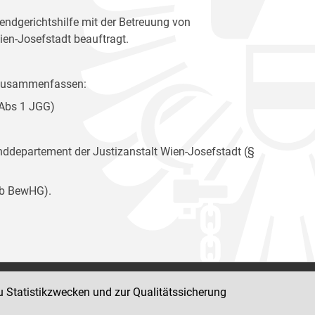
ndgerichtshilfe mit der Betreuung von
ien-Josefstadt beauftragt.
e zusammenfassen:
 Abs 1 JGG)
departement der Justizanstalt Wien-Josefstadt (§
9b BewHG).
u Statistikzwecken und zur Qualitätssicherung
Impressum