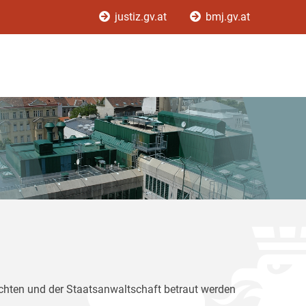
justiz.gv.at
bmj.gv.at
ichten und der Staatsanwaltschaft betraut werden