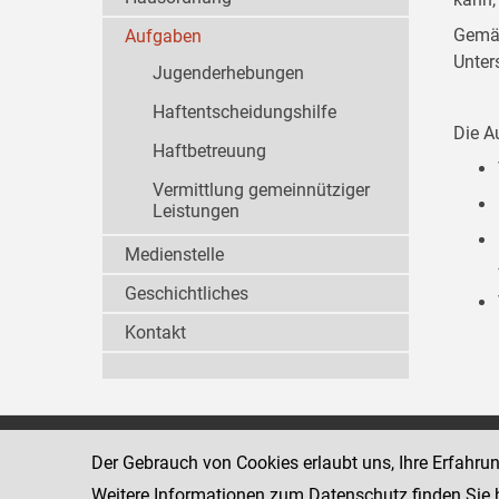
Gemäß
Aufgaben
Unter
Jugenderhebungen
Haftentscheidungshilfe
Die A
Haftbetreuung
Vermittlung gemeinnütziger
Leistungen
Medienstelle
Geschichtliches
Kontakt
Wiener Jugendgerichtshilfe
1080 Wien
Der Gebrauch von Cookies erlaubt uns, Ihre Erfahru
Wickenburgga
www.justiz.gv.at/WrJGH
Weitere Informationen zum Datenschutz finden Sie