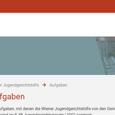
r Jugendgerichtshilfe
Aufgaben
fgaben
ufgaben, mit denen die Wiener Jugendgerichtshilfe von den Ger
 sind im § 48 Jugendgerichtsgesetz (JGG) normiert.