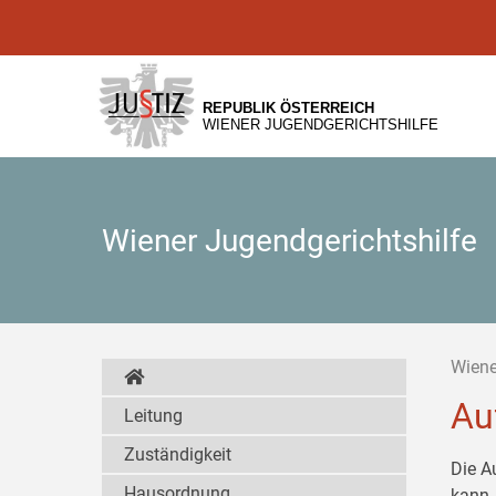
Zur
Zum
Zum
Hauptnavigation
Inhalt
Untermenü
[1]
[2]
[3]
REPUBLIK ÖSTERREICH
WIENER JUGENDGERICHTSHILFE
Wiener Jugendgerichtshilfe
Wiene
Au
Leitung
Zuständigkeit
Die A
Hausordnung
kann,