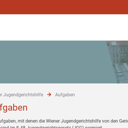
r Jugendgerichtshilfe
Aufgaben
fgaben
ufgaben, mit denen die Wiener Jugendgerichtshilfe von den Ger
 sind im § 48 Jugendgerichtsgesetz (JGG) normiert.