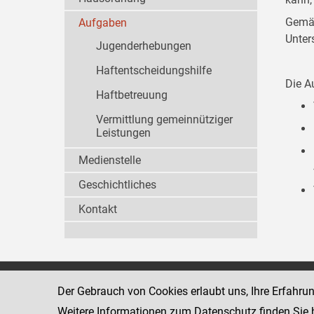
Gemäß
Aufgaben
Unter
Jugenderhebungen
Haftentscheidungshilfe
Die A
Haftbetreuung
Vermittlung gemeinnütziger
Leistungen
Medienstelle
Geschichtliches
Kontakt
Wiener Jugendgerichtshilfe
1080 Wien
Der Gebrauch von Cookies erlaubt uns, Ihre Erfahru
Wickenburgga
www.justiz.gv.at/WrJGH
Weitere Informationen zum Datenschutz finden Sie