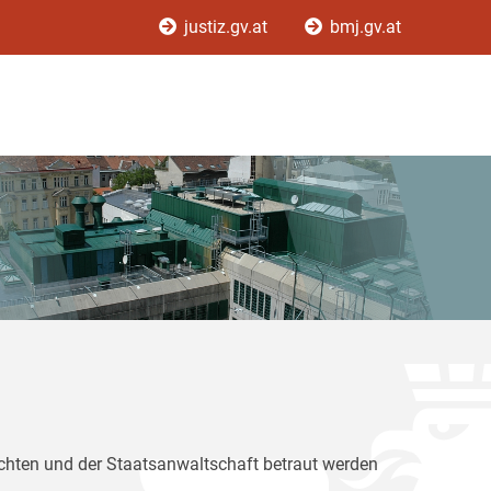
justiz.gv.at
bmj.gv.at
ichten und der Staatsanwaltschaft betraut werden