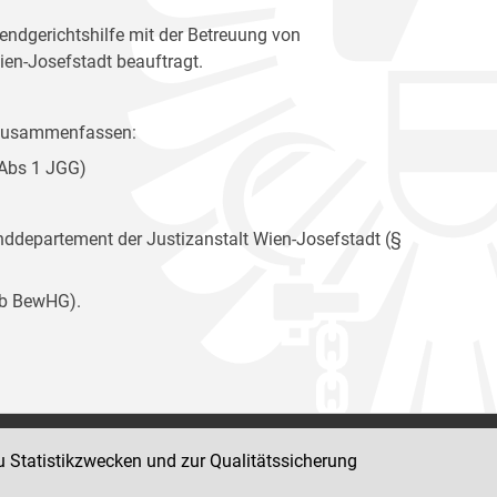
ndgerichtshilfe mit der Betreuung von
ien-Josefstadt beauftragt.
e zusammenfassen:
 Abs 1 JGG)
departement der Justizanstalt Wien-Josefstadt (§
9b BewHG).
u Statistikzwecken und zur Qualitätssicherung
Impressum