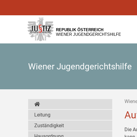
Zur
Zum
Zum
Hauptnavigation
Inhalt
Untermenü
[1]
[2]
[3]
REPUBLIK ÖSTERREICH
WIENER JUGENDGERICHTSHILFE
Wiener Jugendgerichtshilfe
Wiene
Au
Leitung
Zuständigkeit
Die A
Hausordnung
kann,