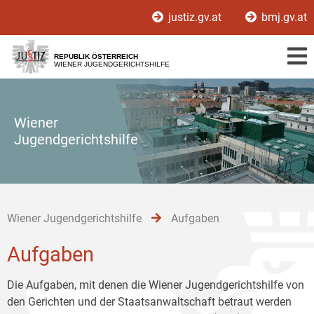
Zur
Zum
Zum
justiz.gv.at
bmj.gv.at
Hauptnavigation
Inhalt
Untermenü
[1]
[2]
[3]
REPUBLIK ÖSTERREICH
WIENER JUGENDGERICHTSHILFE
Wiener
Jugendgerichtshilfe
Wiener Jugendgerichtshilfe
Aufgaben
Aufgaben
Die Aufgaben, mit denen die Wiener Jugendgerichtshilfe von
den Gerichten und der Staatsanwaltschaft betraut werden