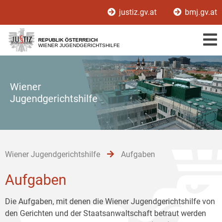
Zur
Zum
Zum
justiz.gv.at
bmj.gv.at
Hauptnavigation
Inhalt
Untermenü
[1]
[2]
[3]
REPUBLIK ÖSTERREICH
WIENER JUGENDGERICHTSHILFE
Wiener
Jugendgerichtshilfe
Wiener Jugendgerichtshilfe
Aufgaben
Aufgaben
Die Aufgaben, mit denen die Wiener Jugendgerichtshilfe von
den Gerichten und der Staatsanwaltschaft betraut werden