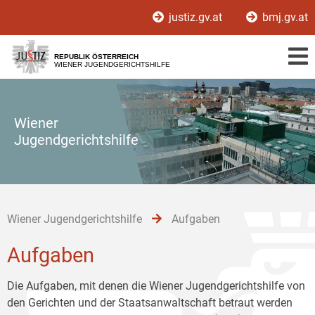
Zur
Zum
Zum
justiz.gv.at
bmj.gv.at
Hauptnavigation
Inhalt
Untermenü
[1]
[2]
[3]
REPUBLIK ÖSTERREICH
WIENER JUGENDGERICHTSHILFE
Wiener
Jugendgerichtshilfe
Wiener Jugendgerichtshilfe
Aufgaben
Aufgaben
Die Aufgaben, mit denen die Wiener Jugendgerichtshilfe von
den Gerichten und der Staatsanwaltschaft betraut werden