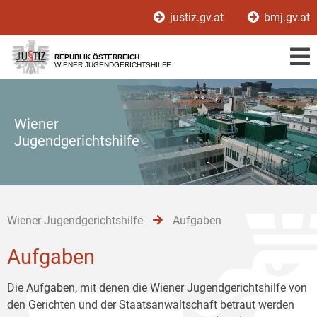
Zur
Zum
Zum
justiz.gv.at
bmj.gv.at
Hauptnavigation
Inhalt
Untermenü
[1]
[2]
[3]
REPUBLIK ÖSTERREICH
WIENER JUGENDGERICHTSHILFE
Wiener
Jugendgerichtshilfe
Wiener Jugendgerichtshilfe
Aufgaben
Aufgaben
Die Aufgaben, mit denen die Wiener Jugendgerichtshilfe von
den Gerichten und der Staatsanwaltschaft betraut werden