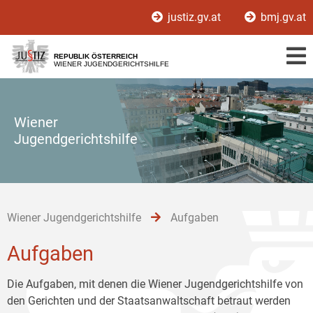
Zur
Zum
Zum
justiz.gv.at
bmj.gv.at
Hauptnavigation
Inhalt
Untermenü
[1]
[2]
[3]
REPUBLIK ÖSTERREICH
WIENER JUGENDGERICHTSHILFE
Wiener
Jugendgerichtshilfe
Wiener Jugendgerichtshilfe
Aufgaben
Aufgaben
Die Aufgaben, mit denen die Wiener Jugendgerichtshilfe von
den Gerichten und der Staatsanwaltschaft betraut werden