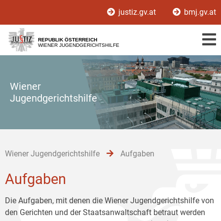
Zur
Zum
Zum
justiz.gv.at
bmj.gv.at
Hauptnavigation
Inhalt
Untermenü
[1]
[2]
[3]
REPUBLIK ÖSTERREICH
WIENER JUGENDGERICHTSHILFE
Wiener
Jugendgerichtshilfe
Wiener Jugendgerichtshilfe
Aufgaben
Aufgaben
Die Aufgaben, mit denen die Wiener Jugendgerichtshilfe von
den Gerichten und der Staatsanwaltschaft betraut werden