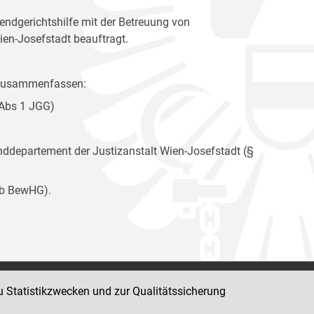
ndgerichtshilfe mit der Betreuung von
ien-Josefstadt beauftragt.
e zusammenfassen:
 Abs 1 JGG)
departement der Justizanstalt Wien-Josefstadt (§
9b BewHG).
u Statistikzwecken und zur Qualitätssicherung
Impressum