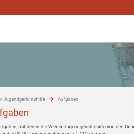
r Jugendgerichtshilfe
Aufgaben
fgaben
ufgaben, mit denen die Wiener Jugendgerichtshilfe von den Ger
 sind im § 48 Jugendgerichtsgesetz (JGG) normiert.