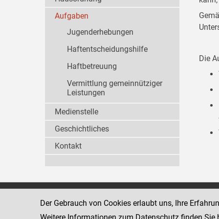
Gemäß
Aufgaben
Unter
Jugenderhebungen
Haftentscheidungshilfe
Die A
Haftbetreuung
Vermittlung gemeinnütziger
Leistungen
Medienstelle
Geschichtliches
Kontakt
Wiener Jugendgerichtshilfe
1080 Wien
Der Gebrauch von Cookies erlaubt uns, Ihre Erfahru
Wickenburgga
www.justiz.gv.at/WrJGH
Weitere Informationen zum Datenschutz finden Sie