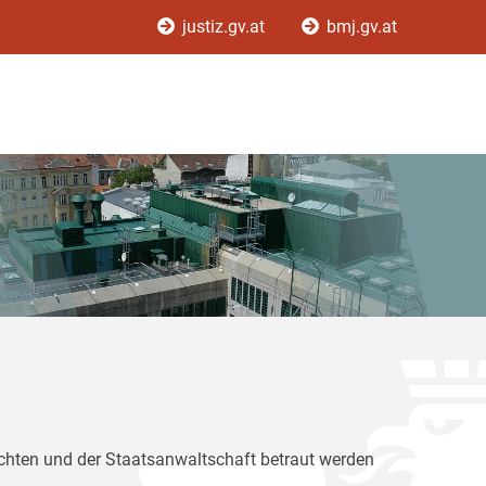
justiz.gv.at
bmj.gv.at
ichten und der Staatsanwaltschaft betraut werden