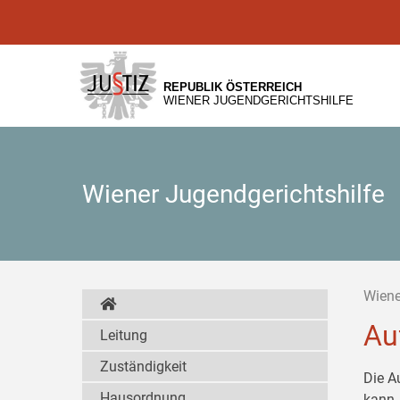
Zur
Zum
Zum
Hauptnavigation
Inhalt
Untermenü
[1]
[2]
[3]
REPUBLIK ÖSTERREICH
WIENER JUGENDGERICHTSHILFE
Wiener Jugendgerichtshilfe
Wiene
Au
Leitung
Zuständigkeit
Die A
Hausordnung
kann,