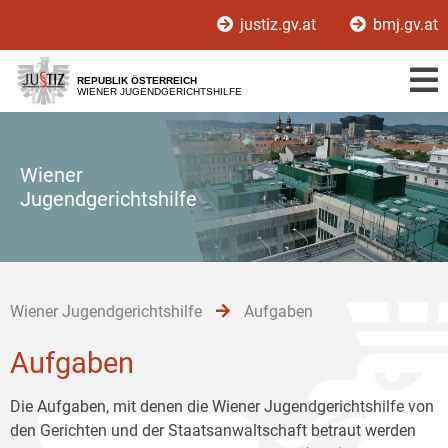
Zur
Zum
Zum
justiz.gv.at
bmj.gv.at
Hauptnavigation
Inhalt
Untermenü
[1]
[2]
[3]
REPUBLIK ÖSTERREICH
WIENER JUGENDGERICHTSHILFE
Wiener
Jugendgerichtshilfe
Wiener Jugendgerichtshilfe
Aufgaben
Aufgaben
Die Aufgaben, mit denen die Wiener Jugendgerichtshilfe von
den Gerichten und der Staatsanwaltschaft betraut werden