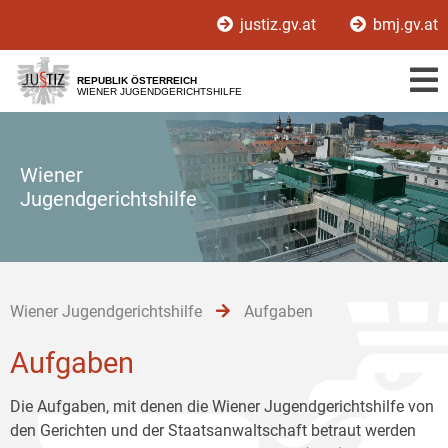
Zur
Zum
Zum
justiz.gv.at
bmj.gv.at
Hauptnavigation
Inhalt
Untermenü
[1]
[2]
[3]
REPUBLIK ÖSTERREICH
WIENER JUGENDGERICHTSHILFE
Wiener
Jugendgerichtshilfe
Wiener Jugendgerichtshilfe
Aufgaben
Aufgaben
Die Aufgaben, mit denen die Wiener Jugendgerichtshilfe von
den Gerichten und der Staatsanwaltschaft betraut werden