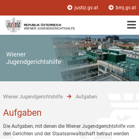
Zur
Zum
Zum
justiz.gv.at
bmj.gv.at
Hauptnavigation
Inhalt
Untermenü
[1]
[2]
[3]
REPUBLIK ÖSTERREICH
WIENER JUGENDGERICHTSHILFE
Wiener
Jugendgerichtshilfe
Wiener Jugendgerichtshilfe
Aufgaben
Aufgaben
Die Aufgaben, mit denen die Wiener Jugendgerichtshilfe von
den Gerichten und der Staatsanwaltschaft betraut werden