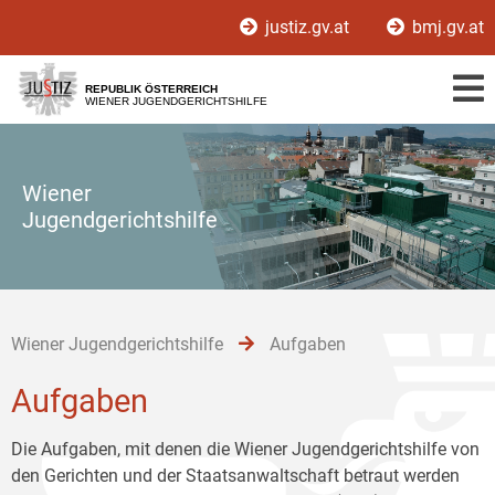
Zur
Zum
Zum
justiz.gv.at
bmj.gv.at
Hauptnavigation
Inhalt
Untermenü
[1]
[2]
[3]
REPUBLIK ÖSTERREICH
WIENER JUGENDGERICHTSHILFE
Wiener
Jugendgerichtshilfe
Wiener Jugendgerichtshilfe
Aufgaben
Aufgaben
Die Aufgaben, mit denen die Wiener Jugendgerichtshilfe von
den Gerichten und der Staatsanwaltschaft betraut werden