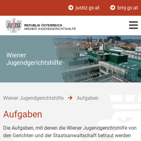
Zur
Zum
Zum
justiz.gv.at
bmj.gv.at
Hauptnavigation
Inhalt
Untermenü
[1]
[2]
[3]
REPUBLIK ÖSTERREICH
WIENER JUGENDGERICHTSHILFE
Wiener
Jugendgerichtshilfe
Wiener Jugendgerichtshilfe
Aufgaben
Aufgaben
Die Aufgaben, mit denen die Wiener Jugendgerichtshilfe von
den Gerichten und der Staatsanwaltschaft betraut werden