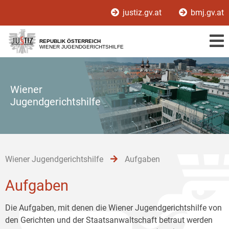
Zur
Zum
Zum
justiz.gv.at
bmj.gv.at
Hauptnavigation
Inhalt
Untermenü
[1]
[2]
[3]
REPUBLIK ÖSTERREICH
WIENER JUGENDGERICHTSHILFE
Wiener
Jugendgerichtshilfe
Wiener Jugendgerichtshilfe
Aufgaben
Aufgaben
Die Aufgaben, mit denen die Wiener Jugendgerichtshilfe von
den Gerichten und der Staatsanwaltschaft betraut werden