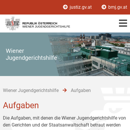
Zur
Zum
Zum
justiz.gv.at
bmj.gv.at
Hauptnavigation
Inhalt
Untermenü
[1]
[2]
[3]
REPUBLIK ÖSTERREICH
WIENER JUGENDGERICHTSHILFE
Wiener
Jugendgerichtshilfe
Wiener Jugendgerichtshilfe
Aufgaben
Aufgaben
Die Aufgaben, mit denen die Wiener Jugendgerichtshilfe von
den Gerichten und der Staatsanwaltschaft betraut werden