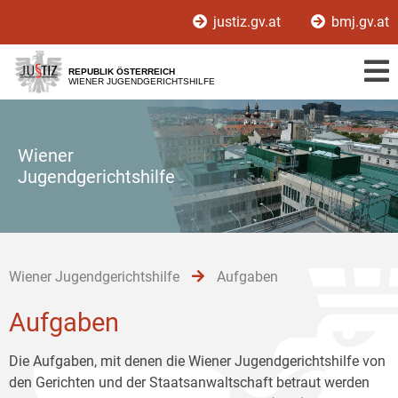
Zur
Zum
Zum
justiz.gv.at
bmj.gv.at
Hauptnavigation
Inhalt
Untermenü
[1]
[2]
[3]
REPUBLIK ÖSTERREICH
WIENER JUGENDGERICHTSHILFE
Wiener
Jugendgerichtshilfe
Wiener Jugendgerichtshilfe
Aufgaben
Aufgaben
Die Aufgaben, mit denen die Wiener Jugendgerichtshilfe von
den Gerichten und der Staatsanwaltschaft betraut werden