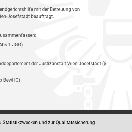
ndgerichtshilfe mit der Betreuung von
ien-Josefstadt beauftragt.
e zusammenfassen:
 Abs 1 JGG)
departement der Justizanstalt Wien-Josefstadt (§
9b BewHG).
u Statistikzwecken und zur Qualitätssicherung
Impressum