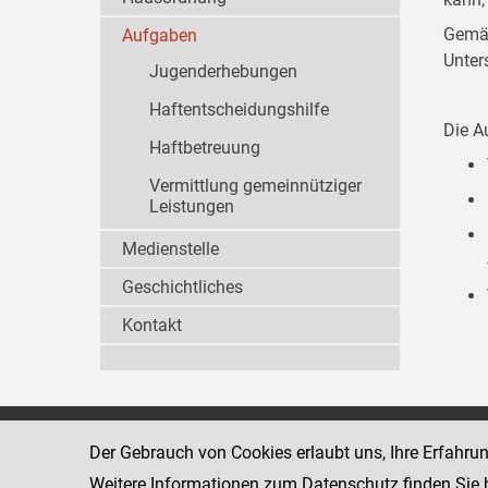
Gemäß
Aufgaben
Unter
Jugenderhebungen
Haftentscheidungshilfe
Die A
Haftbetreuung
Vermittlung gemeinnütziger
Leistungen
Medienstelle
Geschichtliches
Kontakt
Wiener Jugendgerichtshilfe
1080 Wien
Der Gebrauch von Cookies erlaubt uns, Ihre Erfahru
Wickenburgga
www.justiz.gv.at/WrJGH
Weitere Informationen zum Datenschutz finden Sie