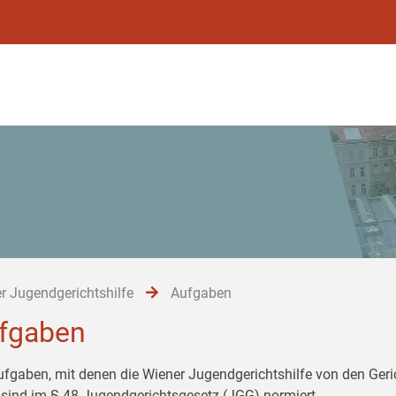
r Jugendgerichtshilfe
Aufgaben
fgaben
ufgaben, mit denen die Wiener Jugendgerichtshilfe von den Ger
 sind im § 48 Jugendgerichtsgesetz (JGG) normiert.