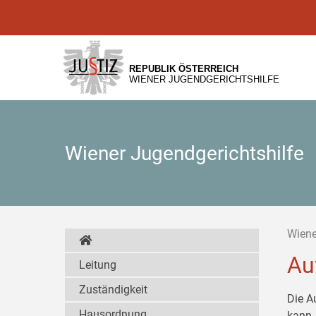
Zur
Zum
Zum
Hauptnavigation
Inhalt
Untermenü
[1]
[2]
[3]
REPUBLIK ÖSTERREICH
WIENER JUGENDGERICHTSHILFE
Wiener Jugendgerichtshilfe
Wiene
Au
Leitung
Zuständigkeit
Die A
Hausordnung
kann,