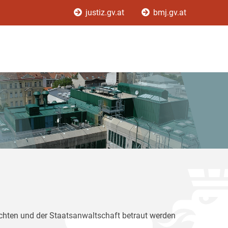
justiz.gv.at
bmj.gv.at
ichten und der Staatsanwaltschaft betraut werden