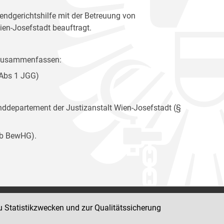
ndgerichtshilfe mit der Betreuung von
ien-Josefstadt beauftragt.
e zusammenfassen:
 Abs 1 JGG)
departement der Justizanstalt Wien-Josefstadt (§
9b BewHG).
u Statistikzwecken und zur Qualitätssicherung
Impressum