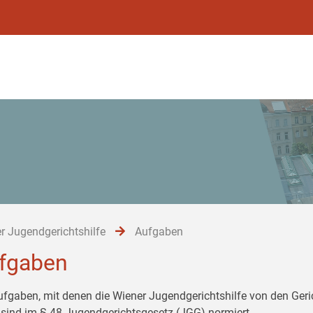
r Jugendgerichtshilfe
Aufgaben
fgaben
ufgaben, mit denen die Wiener Jugendgerichtshilfe von den Ger
 sind im § 48 Jugendgerichtsgesetz (JGG) normiert.