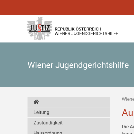
Zur
Zum
Zum
Hauptnavigation
Inhalt
Untermenü
[1]
[2]
[3]
REPUBLIK ÖSTERREICH
WIENER JUGENDGERICHTSHILFE
Wiener Jugendgerichtshilfe
Wiene
Au
Leitung
Zuständigkeit
Die A
Hausordnung
kann,