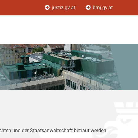
justiz.gv.at
bmj.gv.at
ichten und der Staatsanwaltschaft betraut werden