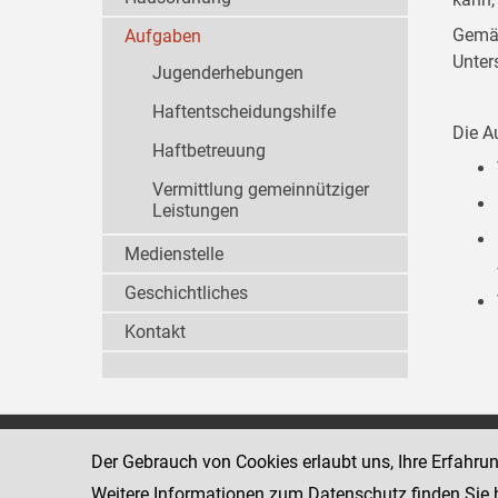
Gemäß
Aufgaben
Unter
Jugenderhebungen
Haftentscheidungshilfe
Die A
Haftbetreuung
Vermittlung gemeinnütziger
Leistungen
Medienstelle
Geschichtliches
Kontakt
Wiener Jugendgerichtshilfe
1080 Wien
Der Gebrauch von Cookies erlaubt uns, Ihre Erfahru
Wickenburgga
www.justiz.gv.at/WrJGH
Weitere Informationen zum Datenschutz finden Sie