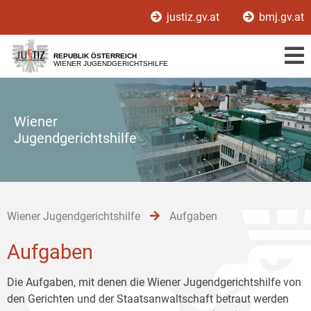
Zur
Zum
Zum
justiz.gv.at
bmj.gv.at
Hauptnavigation
Inhalt
Untermenü
[1]
[2]
[3]
REPUBLIK ÖSTERREICH
WIENER JUGENDGERICHTSHILFE
Wiener
Jugendgerichtshilfe
Wiener Jugendgerichtshilfe
Aufgaben
Aufgaben
Die Aufgaben, mit denen die Wiener Jugendgerichtshilfe von
den Gerichten und der Staatsanwaltschaft betraut werden