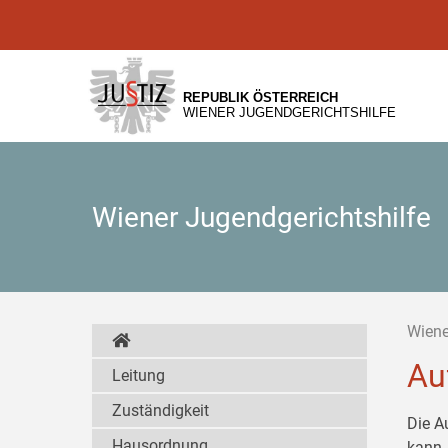
Zur
Zum
Zum
Hauptnavigation
Inhalt
Untermenü
[1]
[2]
[3]
REPUBLIK ÖSTERREICH
WIENER JUGENDGERICHTSHILFE
Wiener Jugendgerichtshilfe
Wiene
Au
Leitung
Zuständigkeit
Die A
Hausordnung
kann,