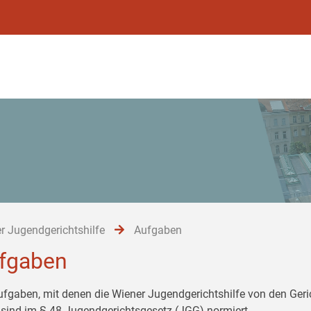
r Jugendgerichtshilfe
Aufgaben
fgaben
ufgaben, mit denen die Wiener Jugendgerichtshilfe von den Ger
 sind im § 48 Jugendgerichtsgesetz (JGG) normiert.