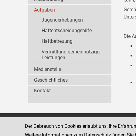
Gemäß
Aufgaben
Unter
Jugenderhebungen
Haftentscheidungshilfe
Die A
Haftbetreuung
Vermittlung gemeinnütziger
Leistungen
Medienstelle
Geschichtliches
Kontakt
Wiener Jugendgerichtshilfe
1080 Wien
Der Gebrauch von Cookies erlaubt uns, Ihre Erfahru
Wickenburgga
www.justiz.gv.at/WrJGH
Weitere Informationen zum Datenschutz finden Sie