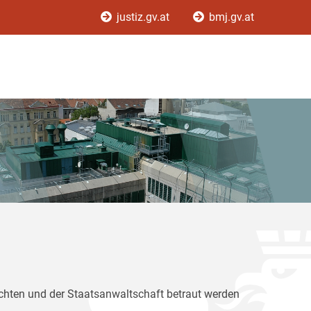
justiz.gv.at
bmj.gv.at
ichten und der Staatsanwaltschaft betraut werden