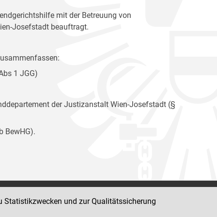
ndgerichtshilfe mit der Betreuung von
ien-Josefstadt beauftragt.
e zusammenfassen:
 Abs 1 JGG)
departement der Justizanstalt Wien-Josefstadt (§
9b BewHG).
u Statistikzwecken und zur Qualitätssicherung
Impressum