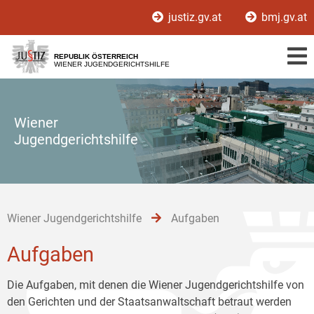
Zur
Zum
Zum
justiz.gv.at
bmj.gv.at
Hauptnavigation
Inhalt
Untermenü
[1]
[2]
[3]
REPUBLIK ÖSTERREICH
WIENER JUGENDGERICHTSHILFE
Wiener
Jugendgerichtshilfe
Wiener Jugendgerichtshilfe
Aufgaben
Aufgaben
Die Aufgaben, mit denen die Wiener Jugendgerichtshilfe von
den Gerichten und der Staatsanwaltschaft betraut werden