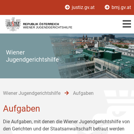
Zur
Zum
Zum
justiz.gv.at
bmj.gv.at
Hauptnavigation
Inhalt
Untermenü
[1]
[2]
[3]
REPUBLIK ÖSTERREICH
WIENER JUGENDGERICHTSHILFE
Wiener
Jugendgerichtshilfe
Wiener Jugendgerichtshilfe
Aufgaben
Aufgaben
Die Aufgaben, mit denen die Wiener Jugendgerichtshilfe von
den Gerichten und der Staatsanwaltschaft betraut werden