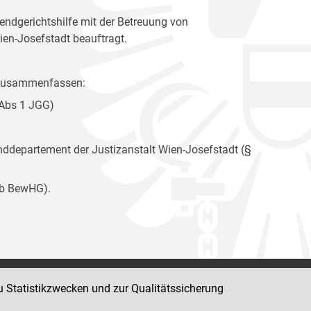
ndgerichtshilfe mit der Betreuung von
ien-Josefstadt beauftragt.
e zusammenfassen:
 Abs 1 JGG)
departement der Justizanstalt Wien-Josefstadt (§
9b BewHG).
u Statistikzwecken und zur Qualitätssicherung
Impressum