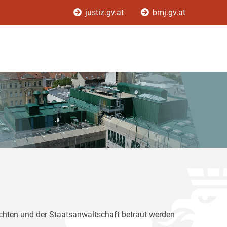
justiz.gv.at
bmj.gv.at
ichten und der Staatsanwaltschaft betraut werden