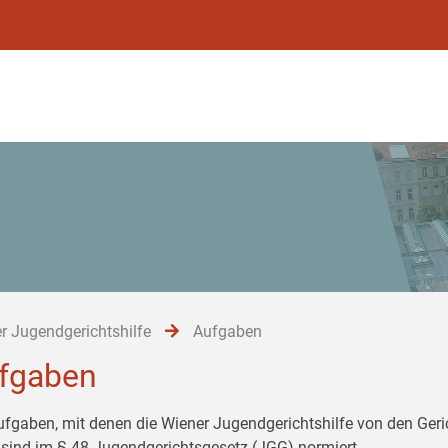
r Jugendgerichtshilfe
Aufgaben
fgaben
ufgaben, mit denen die Wiener Jugendgerichtshilfe von den Ger
 sind im § 48 Jugendgerichtsgesetz (JGG) normiert.