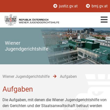
Zur
Zum
Zum
justiz.gv.at
bmj.gv.at
Hauptnavigation
Inhalt
Untermenü
[1]
[2]
[3]
REPUBLIK ÖSTERREICH
WIENER JUGENDGERICHTSHILFE
Wiener
Jugendgerichtshilfe
Wiener Jugendgerichtshilfe
Aufgaben
Aufgaben
Die Aufgaben, mit denen die Wiener Jugendgerichtshilfe von
den Gerichten und der Staatsanwaltschaft betraut werden