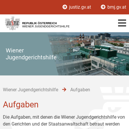
Zur
Zum
Zum
justiz.gv.at
bmj.gv.at
Hauptnavigation
Inhalt
Untermenü
[1]
[2]
[3]
REPUBLIK ÖSTERREICH
WIENER JUGENDGERICHTSHILFE
Wiener
Jugendgerichtshilfe
Wiener Jugendgerichtshilfe
Aufgaben
Aufgaben
Die Aufgaben, mit denen die Wiener Jugendgerichtshilfe von
den Gerichten und der Staatsanwaltschaft betraut werden