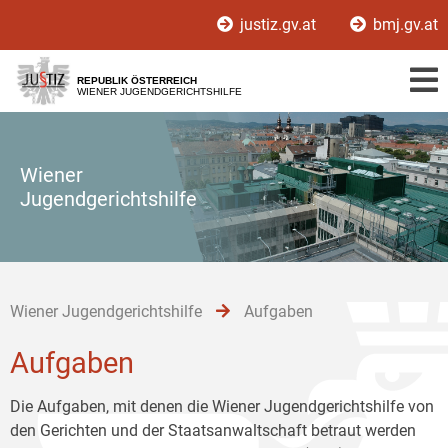
Zur
Zum
Zum
justiz.gv.at
bmj.gv.at
Hauptnavigation
Inhalt
Untermenü
[1]
[2]
[3]
REPUBLIK ÖSTERREICH
WIENER JUGENDGERICHTSHILFE
Wiener
Jugendgerichtshilfe
Wiener Jugendgerichtshilfe
Aufgaben
Aufgaben
Die Aufgaben, mit denen die Wiener Jugendgerichtshilfe von
den Gerichten und der Staatsanwaltschaft betraut werden