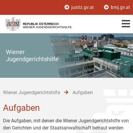
Zur
Zum
Zum
justiz.gv.at
bmj.gv.at
Hauptnavigation
Inhalt
Untermenü
[1]
[2]
[3]
REPUBLIK ÖSTERREICH
WIENER JUGENDGERICHTSHILFE
Wiener
Jugendgerichtshilfe
Wiener Jugendgerichtshilfe
Aufgaben
Aufgaben
Die Aufgaben, mit denen die Wiener Jugendgerichtshilfe von
den Gerichten und der Staatsanwaltschaft betraut werden