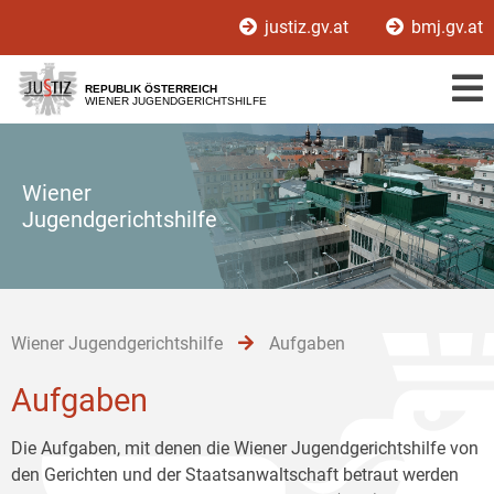
Zur
Zum
Zum
justiz.gv.at
bmj.gv.at
Hauptnavigation
Inhalt
Untermenü
[1]
[2]
[3]
REPUBLIK ÖSTERREICH
WIENER JUGENDGERICHTSHILFE
Wiener
Jugendgerichtshilfe
Wiener Jugendgerichtshilfe
Aufgaben
Aufgaben
Die Aufgaben, mit denen die Wiener Jugendgerichtshilfe von
den Gerichten und der Staatsanwaltschaft betraut werden