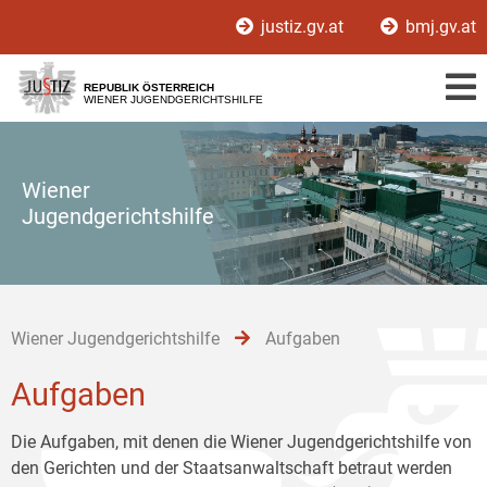
Zur
Zum
Zum
justiz.gv.at
bmj.gv.at
Hauptnavigation
Inhalt
Untermenü
[1]
[2]
[3]
REPUBLIK ÖSTERREICH
WIENER JUGENDGERICHTSHILFE
Wiener
Jugendgerichtshilfe
Wiener Jugendgerichtshilfe
Aufgaben
Aufgaben
Die Aufgaben, mit denen die Wiener Jugendgerichtshilfe von
den Gerichten und der Staatsanwaltschaft betraut werden