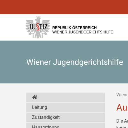
Zur
Zum
Zum
Hauptnavigation
Inhalt
Untermenü
[1]
[2]
[3]
REPUBLIK ÖSTERREICH
WIENER JUGENDGERICHTSHILFE
Wiener Jugendgerichtshilfe
Wiene
Au
Leitung
Zuständigkeit
Die A
Hausordnung
kann,