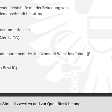
ndgerichtshilfe mit der Betreuung von
ien-Josefstadt beauftragt.
e zusammenfassen:
 Abs 1 JGG)
departement der Justizanstalt Wien-Josefstadt (§
9b BewHG).
u Statistikzwecken und zur Qualitätssicherung
Impressum