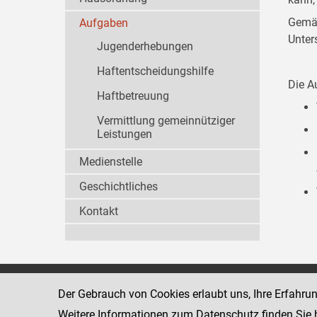
Gemäß
Aufgaben
Unter
Jugenderhebungen
Haftentscheidungshilfe
Die A
Haftbetreuung
Vermittlung gemeinnütziger
Leistungen
Medienstelle
Geschichtliches
Kontakt
Wiener Jugendgerichtshilfe
1080 Wien
Der Gebrauch von Cookies erlaubt uns, Ihre Erfahru
Wickenburgga
www.justiz.gv.at/WrJGH
Weitere Informationen zum Datenschutz finden Sie