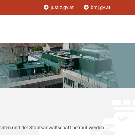
justiz.gv.at
bmj.gv.at
ichten und der Staatsanwaltschaft betraut werden