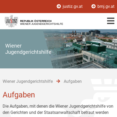
Zur
Zum
Zum
justiz.gv.at
bmj.gv.at
Hauptnavigation
Inhalt
Untermenü
[1]
[2]
[3]
REPUBLIK ÖSTERREICH
WIENER JUGENDGERICHTSHILFE
Wiener
Jugendgerichtshilfe
Wiener Jugendgerichtshilfe
Aufgaben
Aufgaben
Die Aufgaben, mit denen die Wiener Jugendgerichtshilfe von
den Gerichten und der Staatsanwaltschaft betraut werden