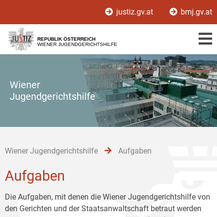
Zur
Zum
Zum
justiz.gv.at
bmj.gv.at
Hauptnavigation
Inhalt
Untermenü
[1]
[2]
[3]
REPUBLIK ÖSTERREICH
WIENER JUGENDGERICHTSHILFE
Wiener
Jugendgerichtshilfe
Wiener Jugendgerichtshilfe
Aufgaben
Aufgaben
Die Aufgaben, mit denen die Wiener Jugendgerichtshilfe von
den Gerichten und der Staatsanwaltschaft betraut werden