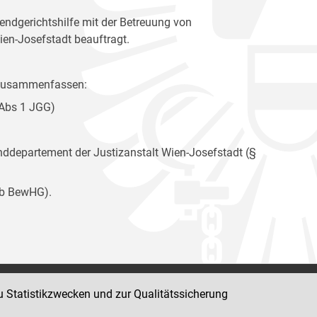
ndgerichtshilfe mit der Betreuung von
ien-Josefstadt beauftragt.
e zusammenfassen:
 Abs 1 JGG)
departement der Justizanstalt Wien-Josefstadt (§
9b BewHG).
u Statistikzwecken und zur Qualitätssicherung
Impressum