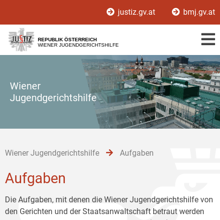
Zur
Zum
Zum
justiz.gv.at
bmj.gv.at
Hauptnavigation
Inhalt
Untermenü
[1]
[2]
[3]
REPUBLIK ÖSTERREICH
WIENER JUGENDGERICHTSHILFE
Wiener
Jugendgerichtshilfe
Wiener Jugendgerichtshilfe
Aufgaben
Aufgaben
Die Aufgaben, mit denen die Wiener Jugendgerichtshilfe von
den Gerichten und der Staatsanwaltschaft betraut werden