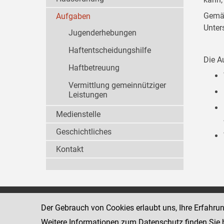
Gemäß
Aufgaben
Unter
Jugenderhebungen
Haftentscheidungshilfe
Die A
Haftbetreuung
Vermittlung gemeinnütziger
Leistungen
Medienstelle
Geschichtliches
Kontakt
Wiener Jugendgerichtshilfe
1080 Wien
Der Gebrauch von Cookies erlaubt uns, Ihre Erfahru
Wickenburgga
www.justiz.gv.at/WrJGH
Weitere Informationen zum Datenschutz finden Sie