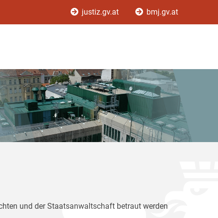
justiz.gv.at
bmj.gv.at
ichten und der Staatsanwaltschaft betraut werden