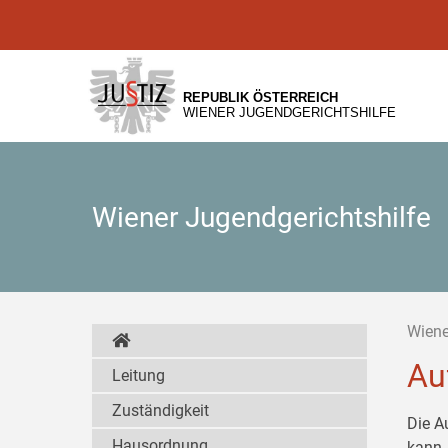
Zur
Zum
Zum
Hauptnavigation
Inhalt
Untermenü
[1]
[2]
[3]
REPUBLIK ÖSTERREICH
WIENER JUGENDGERICHTSHILFE
Wiener Jugendgerichtshilfe
Wiene
Au
Leitung
Zuständigkeit
Die A
Hausordnung
kann,