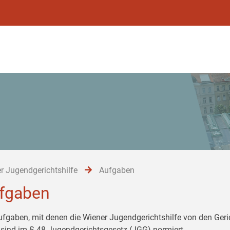
r Jugendgerichtshilfe
Aufgaben
fgaben
ufgaben, mit denen die Wiener Jugendgerichtshilfe von den Ger
 sind im § 48 Jugendgerichtsgesetz (JGG) normiert.