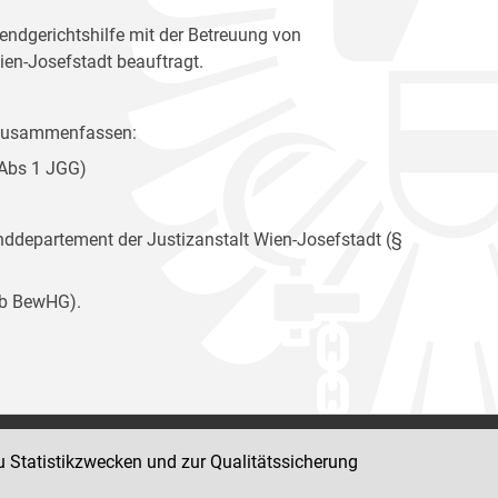
ndgerichtshilfe mit der Betreuung von
ien-Josefstadt beauftragt.
e zusammenfassen:
 Abs 1 JGG)
departement der Justizanstalt Wien-Josefstadt (§
9b BewHG).
u Statistikzwecken und zur Qualitätssicherung
Impressum