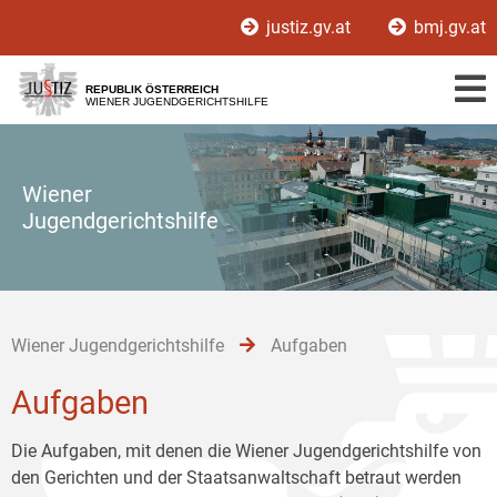
Zur
Zum
Zum
justiz.gv.at
bmj.gv.at
Hauptnavigation
Inhalt
Untermenü
[1]
[2]
[3]
REPUBLIK ÖSTERREICH
WIENER JUGENDGERICHTSHILFE
Wiener
Jugendgerichtshilfe
Wiener Jugendgerichtshilfe
Aufgaben
Aufgaben
Die Aufgaben, mit denen die Wiener Jugendgerichtshilfe von
den Gerichten und der Staatsanwaltschaft betraut werden