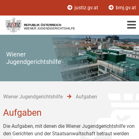
Zur
Zum
Zum
justiz.gv.at
bmj.gv.at
Hauptnavigation
Inhalt
Untermenü
[1]
[2]
[3]
REPUBLIK ÖSTERREICH
WIENER JUGENDGERICHTSHILFE
Wiener
Jugendgerichtshilfe
Wiener Jugendgerichtshilfe
Aufgaben
Aufgaben
Die Aufgaben, mit denen die Wiener Jugendgerichtshilfe von
den Gerichten und der Staatsanwaltschaft betraut werden