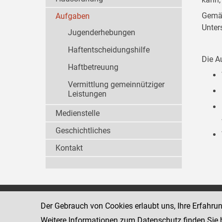
Gemäß
Aufgaben
Unter
Jugenderhebungen
Haftentscheidungshilfe
Die A
Haftbetreuung
Vermittlung gemeinnütziger
Leistungen
Medienstelle
Geschichtliches
Kontakt
Wiener Jugendgerichtshilfe
1080 Wien
Der Gebrauch von Cookies erlaubt uns, Ihre Erfahru
Wickenburgga
www.justiz.gv.at/WrJGH
Weitere Informationen zum Datenschutz finden Sie