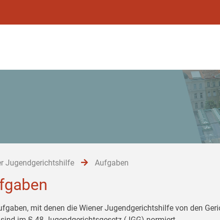
r Jugendgerichtshilfe
Aufgaben
fgaben
ufgaben, mit denen die Wiener Jugendgerichtshilfe von den Ger
 sind im § 48 Jugendgerichtsgesetz (JGG) normiert.