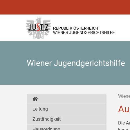
Zur
Zum
Zum
Hauptnavigation
Inhalt
Untermenü
[1]
[2]
[3]
REPUBLIK ÖSTERREICH
WIENER JUGENDGERICHTSHILFE
Wiener Jugendgerichtshilfe
Wiene
Au
Leitung
Zuständigkeit
Die A
Hausordnung
kann,