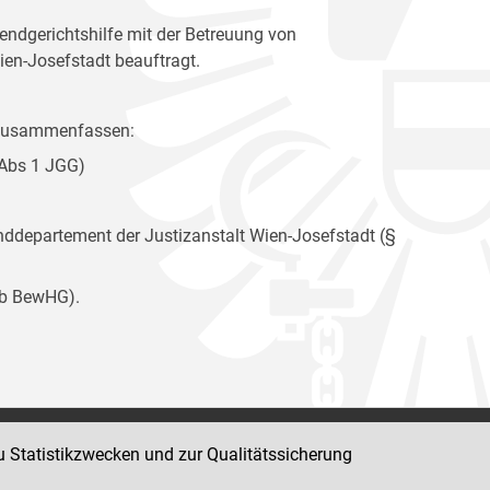
ndgerichtshilfe mit der Betreuung von
ien-Josefstadt beauftragt.
e zusammenfassen:
 Abs 1 JGG)
departement der Justizanstalt Wien-Josefstadt (§
9b BewHG).
u Statistikzwecken und zur Qualitätssicherung
Impressum