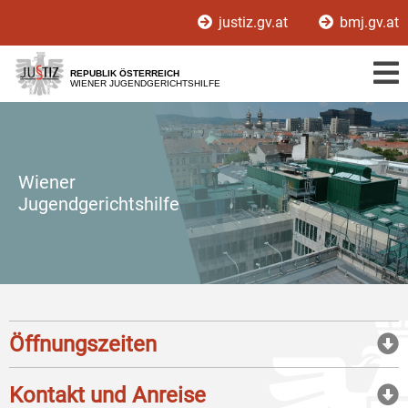
Zur
Zum
justiz.gv.at
bmj.gv.at
Hauptnavigation
Inhalt
[1]
[2]
REPUBLIK ÖSTERREICH
WIENER JUGENDGERICHTSHILFE
Wiener
Jugendgerichtshilfe
Öffnungszeiten
Kontakt und Anreise